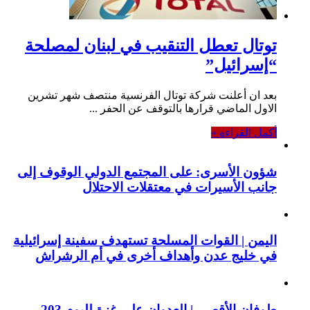
توتال تعطل التنقيب في لبنان لمصلحة
“إسرائيل”
بعد ان أعلنت شركة توتال الفرنسية منتصف شهر تشرين
الاول الماضي قرارها بالتوقف عن الحفر ...
أكمل القراءة »
شؤون الأسرى: على المجتمع الدولي الوقوف إلى
جانب الأسيرات في معتقلات الاحتلال
اليمن | القوات المسلحة تستهدف سفينة إسرائيلية
في خليج عدن وأهداف أخرى في أم الرشراش
طوفان الأقصى | العدوان على غزة لليوم 203