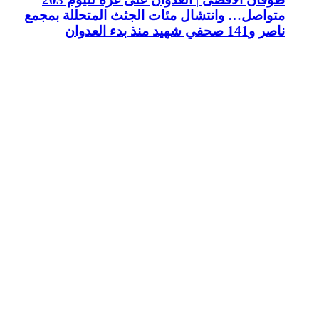
متواصل… وانتشال مئات الجثث المتحللة بمجمع
ناصر و141 صحفي شهيد منذ بدء العدوان