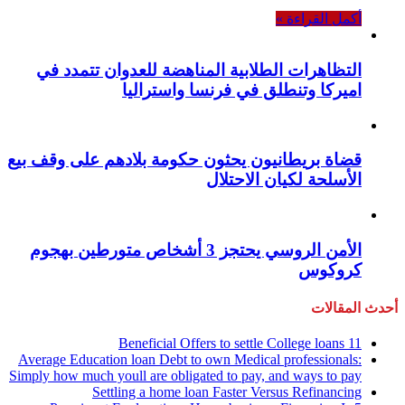
أكمل القراءة »
التظاهرات الطلابية المناهضة للعدوان تتمدد في
اميركا وتنطلق في فرنسا واستراليا
قضاة بريطانيون يحثون حكومة بلادهم على وقف بيع
الأسلحة لكيان الاحتلال
الأمن الروسي يحتجز 3 أشخاص متورطين بهجوم
كروكوس
أحدث المقالات
11 Beneficial Offers to settle College loans
Average Education loan Debt to own Medical professionals:
Simply how much youll are obligated to pay, and ways to pay
Settling a home loan Faster Versus Refinancing