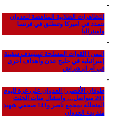
التظاهرات الطلابية المناهضة للعدوان
تتمدد في اميركا وتنطلق في فرنسا
واستراليا
اليمن | القوات المسلحة تستهدف سفينة
إسرائيلية في خليج عدن وأهداف أخرى
في أم الرشراش
طوفان الأقصى | العدوان على غزة لليوم
203 متواصل… وانتشال مئات الجثث
المتحللة بمجمع ناصر و141 صحفي شهيد
منذ بدء العدوان