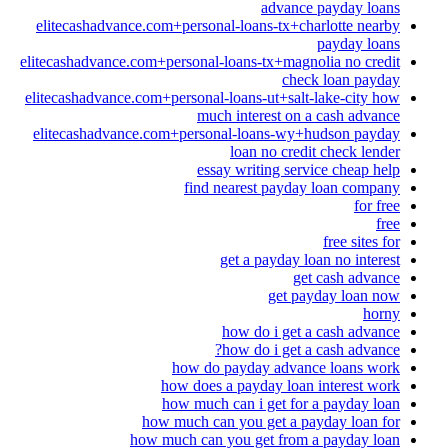
advance payday loans
elitecashadvance.com+personal-loans-tx+charlotte nearby
payday loans
elitecashadvance.com+personal-loans-tx+magnolia no credit
check loan payday
elitecashadvance.com+personal-loans-ut+salt-lake-city how
much interest on a cash advance
elitecashadvance.com+personal-loans-wy+hudson payday
loan no credit check lender
essay writing service cheap help
find nearest payday loan company
for free
free
free sites for
get a payday loan no interest
get cash advance
get payday loan now
horny
how do i get a cash advance
how do i get a cash advance?
how do payday advance loans work
how does a payday loan interest work
how much can i get for a payday loan
how much can you get a payday loan for
how much can you get from a payday loan