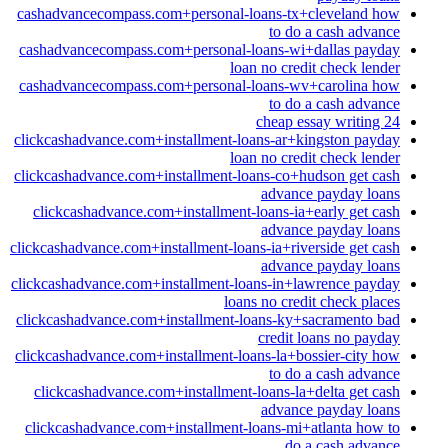
cashadvancecompass.com+personal-loans-tx+cleveland how
to do a cash advance
cashadvancecompass.com+personal-loans-wi+dallas payday
loan no credit check lender
cashadvancecompass.com+personal-loans-wv+carolina how
to do a cash advance
cheap essay writing 24
clickcashadvance.com+installment-loans-ar+kingston payday
loan no credit check lender
clickcashadvance.com+installment-loans-co+hudson get cash
advance payday loans
clickcashadvance.com+installment-loans-ia+early get cash
advance payday loans
clickcashadvance.com+installment-loans-ia+riverside get cash
advance payday loans
clickcashadvance.com+installment-loans-in+lawrence payday
loans no credit check places
clickcashadvance.com+installment-loans-ky+sacramento bad
credit loans no payday
clickcashadvance.com+installment-loans-la+bossier-city how
to do a cash advance
clickcashadvance.com+installment-loans-la+delta get cash
advance payday loans
clickcashadvance.com+installment-loans-mi+atlanta how to
do a cash advance