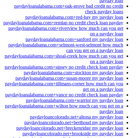
payday loan
paydayloanalabama.com+oak-grove bad credit no credit
check payday loans
paydayloanalabama.com+red-bay my payday loan
paydayloanalabama.com+remlap no credit check loan payday
paydayloanalabama.com+riverview how much can you get
on a payday loan
paydayloanalabama.com+sanford my payday loan
paydayloanalabama.com+selmont-west-selmont how much
can you get on a payday loan
paydayloanalabama.com+shoal-creek how much can you get
on a payday loan
paydayloanalabama.com+sipsey no credit check loan payday
paydayloanalabama.com+stockton my payday loan
paydayloanalabama.com+susan-moore my payday loan
paydayloanalabama.com+tillmans-corner how much can you
get on a payday loan
paydayloanalabama.com+vance no credit check loan payday
paydayloanalabama.com+warrior my payday loan
paydayloanalabama.com+wilton how much can you get on a
payday loan
paydayloancolorado.net+altona my payday loan
paydayloancolorado.net+berthoud my payday loan
paydayloancolorado.net+breckenridge my payday loan
paydayloancolorado.net+brookside my payday loan