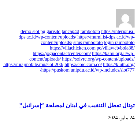
demo slot pg
garis4d
tancap4d
rambototo
https://interior.isi-
dps.ac.id/wp-content/uploads/
https://murni.isi-dps.ac.id/wp-
content/uploads/
situs rambototo
login rambototo
https://villachicken.com.pe/villaweb/bola88/
https://jogjacontactcenter.com/
https://kami.org.il/wp-
content/uploads/
https://soivre.org/wp-content/uploads/
https://nirajmobile.mu/slot-200/
https://coic.com.co/
https://kluth.org/
https://puskom.unipdu.ac.id/wp-includes/slot777/
مقالات مشابهة
توتال تعطل التنقيب في لبنان لمصلحة “إسرائيل”
24 مايو، 2024