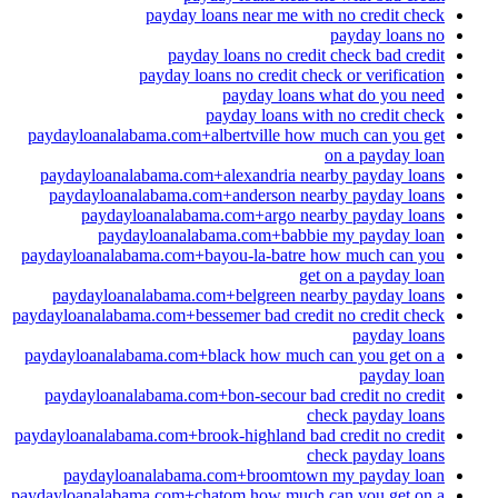
payday loans near me with no credit check
payday loans no
payday loans no credit check bad credit
payday loans no credit check or verification
payday loans what do you need
payday loans with no credit check
paydayloanalabama.com+albertville how much can you get
on a payday loan
paydayloanalabama.com+alexandria nearby payday loans
paydayloanalabama.com+anderson nearby payday loans
paydayloanalabama.com+argo nearby payday loans
paydayloanalabama.com+babbie my payday loan
paydayloanalabama.com+bayou-la-batre how much can you
get on a payday loan
paydayloanalabama.com+belgreen nearby payday loans
paydayloanalabama.com+bessemer bad credit no credit check
payday loans
paydayloanalabama.com+black how much can you get on a
payday loan
paydayloanalabama.com+bon-secour bad credit no credit
check payday loans
paydayloanalabama.com+brook-highland bad credit no credit
check payday loans
paydayloanalabama.com+broomtown my payday loan
paydayloanalabama.com+chatom how much can you get on a