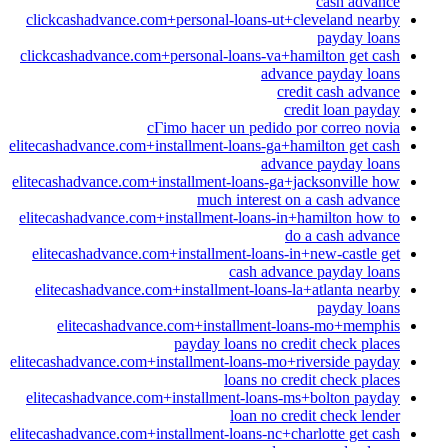
cash advance
clickcashadvance.com+personal-loans-ut+cleveland nearby
payday loans
clickcashadvance.com+personal-loans-va+hamilton get cash
advance payday loans
credit cash advance
credit loan payday
cГіmo hacer un pedido por correo novia
elitecashadvance.com+installment-loans-ga+hamilton get cash
advance payday loans
elitecashadvance.com+installment-loans-ga+jacksonville how
much interest on a cash advance
elitecashadvance.com+installment-loans-in+hamilton how to
do a cash advance
elitecashadvance.com+installment-loans-in+new-castle get
cash advance payday loans
elitecashadvance.com+installment-loans-la+atlanta nearby
payday loans
elitecashadvance.com+installment-loans-mo+memphis
payday loans no credit check places
elitecashadvance.com+installment-loans-mo+riverside payday
loans no credit check places
elitecashadvance.com+installment-loans-ms+bolton payday
loan no credit check lender
elitecashadvance.com+installment-loans-nc+charlotte get cash