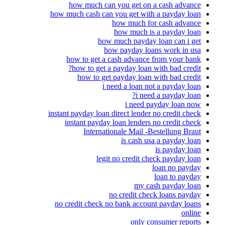
how much can you get on a cash advance
how much cash can you get with a payday loan
how much for cash advance
how much is a payday loan
how much payday loan can i get
how payday loans work in usa
how to get a cash advance from your bank
how to get a payday loan with bad credit?
how to get payday loan with bad credit
i need a loan not a payday loan
i need a payday loan?
i need payday loan now
instant payday loan direct lender no credit check
instant payday loan lenders no credit check
Internationale Mail -Bestellung Braut
is cash usa a payday loan
is payday loan
legit no credit check payday loan
loan no payday
loan to payday
my cash payday loan
no credit check loans payday
no credit check no bank account payday loans
online
only consumer reports