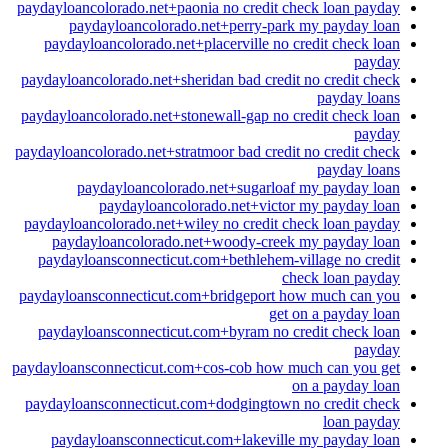
paydayloancolorado.net+paonia no credit check loan payday
paydayloancolorado.net+perry-park my payday loan
paydayloancolorado.net+placerville no credit check loan
payday
paydayloancolorado.net+sheridan bad credit no credit check
payday loans
paydayloancolorado.net+stonewall-gap no credit check loan
payday
paydayloancolorado.net+stratmoor bad credit no credit check
payday loans
paydayloancolorado.net+sugarloaf my payday loan
paydayloancolorado.net+victor my payday loan
paydayloancolorado.net+wiley no credit check loan payday
paydayloancolorado.net+woody-creek my payday loan
paydayloansconnecticut.com+bethlehem-village no credit
check loan payday
paydayloansconnecticut.com+bridgeport how much can you
get on a payday loan
paydayloansconnecticut.com+byram no credit check loan
payday
paydayloansconnecticut.com+cos-cob how much can you get
on a payday loan
paydayloansconnecticut.com+dodgingtown no credit check
loan payday
paydayloansconnecticut.com+lakeville my payday loan