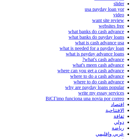
slider
usa payday loan yor
video
want site review
websites free
what banks do cash advance
what banks do payday loans
what is cash advance usa
what is needed for a payday loan
what is payday advance loans
what's cash advance?
what's meen cash advance
where can you get a cash advance
where to do a cash advance
where to do cash advance
why are payday loans popular
write my essay services
ВїCГіmo funciona una novia por correo
اقتصاد
الافتتاحية
ثقافة
دولي
رياضة
عربي وإقليمي