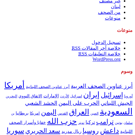
غير مصنف
لبنان
من الصحف
منوعات
منوعات
تسجيل الدخول
خلاصة آخر المقالات
RSS
خلاصة التعليقات
RSS
WordPress.org
وسوم
أمريكا
أبرز عناوين الصحف العربية
أبرز عناوين الصحف اللبنانية
إيران
إسرائيل
الإمارات
الاتفاق النووي
اسرائيل
البحرين
أوروبا
الأردن
الحرب على اليمن
الجيش اللبناني
الحشد الشعبي
السعودية
العراق
اليمن
بريطانيا
امريكا
الصين
القدس
بن
حزب الله
ترامب
تركيا
خفايا وأسرار الصحف
بوتين
سلمان
تويتر
داعش
سوريا
روسيا
سعد الحريري
ريال مدريد
اللبنانية