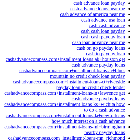
cash advance loan payday
cash advance loans near me
cash advance of america near me
cash advance usa loan
cash cash advance
cash cash loan payday
cash cash payday loan
cash loan advance near me
cash on go payday loans
cash to payday loan
cashadvancecompass.com+installment-loans-ak+houston get
cash advance payday loans
cashadvancecompass.com+installment-loans-ar+blue-
mountain no credit check loan payday
cashadvancecompass.com+installment-loans-ct+riverside
payday loan no credit check lender
cashadvancecompass.com+installment-loans-in+lawrence get
cash advance payday loans
cashadvancecompass.com+installment-loans-ks+wichita how
to do a cash advance
cashadvancecompass.com+installment-loans-la+new-orleans
how much interest on a cash advance
cashadvancecompass.com+installment-loans-mi+birmingham
nearby payday loans
cashadvancecompass.com+installment-loans-mn+richmond