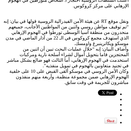
أعلنت السلطات الروسية احتجاز 3 أشخاص متورطين في الهجوم
الإرهابي على مركز كروكوس.
ونقل موقع RT عن هيئة الأمن الفيدرالية الروسية قولها في بيان: إنه
“تم توقيف مواطن روسي واثنين من المواطنين الأجانب، جميعهم
منحدرون من منطقة آسيا الوسطى تورطوا في الهجوم الإرهابي
الذي استهدف مجمع كروكوس في الـ 22 من آذار الماضي في مدن
موسكو ويكاترينبرغ واومسك.
وأضاف البيان: إنه “خلال عمليات البحث تبين أن اثنين من
المحتجزين قاما بتحويل أموال لشراء أسلحة نارية ومركبات
استخدمت في الهجوم الإرهابي، أما الثالث فهو ضالع بشكل مباشر
في تجنيد متعاونين بالهجوم في تمويل منفذيه”.
وكان الأمن الروسي في موسكو ألقى القبض على 10 على خلفية
الهجوم الإرهابي ضمن مجموعة منظمة، وأربعة منهم منفذون
مباشرون للجريمة في وقت سابق.