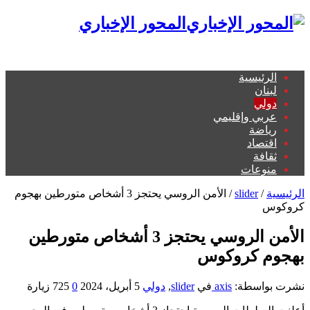
المحور الإخباري
الرئيسية
لبنان
دولي
عربي وإقليمي
رياضة
اقتصاد
ثقافة
منوعات
الرئيسية
/
slider
/
الأمن الروسي يحتجز 3 أشخاص متورطين بهجوم
كروكوس
الأمن الروسي يحتجز 3 أشخاص متورطين
بهجوم كروكوس
نشرت بواسطة:
axis
في
slider
,
دولي
5 أبريل، 2024
0
725 زيارة