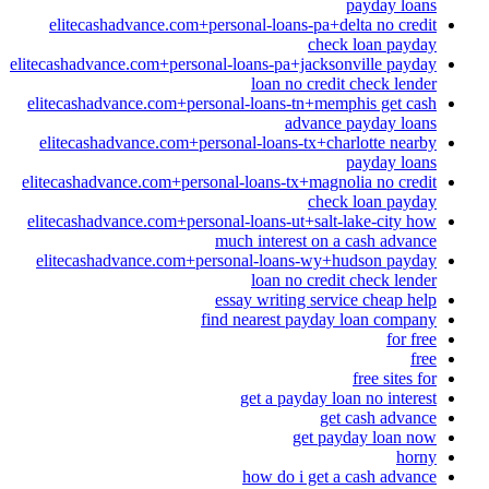
payday loans
elitecashadvance.com+personal-loans-pa+delta no credit
check loan payday
elitecashadvance.com+personal-loans-pa+jacksonville payday
loan no credit check lender
elitecashadvance.com+personal-loans-tn+memphis get cash
advance payday loans
elitecashadvance.com+personal-loans-tx+charlotte nearby
payday loans
elitecashadvance.com+personal-loans-tx+magnolia no credit
check loan payday
elitecashadvance.com+personal-loans-ut+salt-lake-city how
much interest on a cash advance
elitecashadvance.com+personal-loans-wy+hudson payday
loan no credit check lender
essay writing service cheap help
find nearest payday loan company
for free
free
free sites for
get a payday loan no interest
get cash advance
get payday loan now
horny
how do i get a cash advance