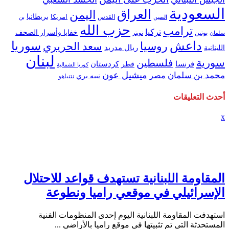
السعودية
العراق
اليمن
بريطانيا
امريكا
الصين
القدس
بن
حزب الله
ترامب
تركيا
خفايا وأسرار الصحف
بوتين
سلمان
تويتر
داعش
سوريا
روسيا
سعد الحريري
ريال مدريد
اللبنانية
لبنان
سورية
فلسطين
كردستان
فرنسا
قطر
كوريا الشمالية
ميشيل عون
محمد بن سلمان
مصر
نبيه بري
نتنياهو
أحدث التعليقات
x
المقاومة اللبنانية تستهدف قواعد للاحتلال
الإسرائيلي في موقعي راميا ونطوعة
استهدفت المقاومة اللبنانية اليوم إحدى المنظومات الفنية
المستحدثة التي تم تثبيتها في موقع راميا بالأراضي ...