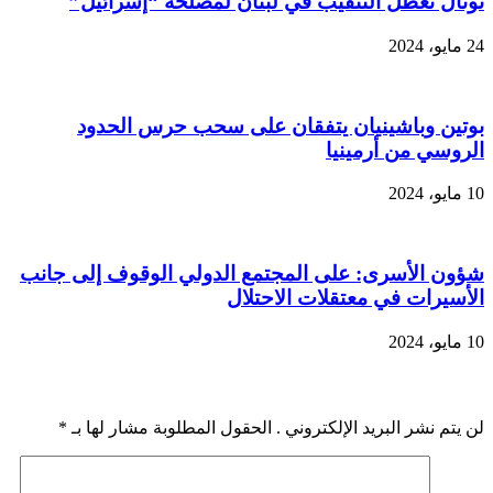
توتال تعطل التنقيب في لبنان لمصلحة “إسرائيل”
24 مايو، 2024
بوتين وباشينيان يتفقان على سحب حرس الحدود
الروسي من أرمينيا
10 مايو، 2024
شؤون الأسرى: على المجتمع الدولي الوقوف إلى جانب
الأسيرات في معتقلات الاحتلال
10 مايو، 2024
اضف رد
لن يتم نشر البريد الإلكتروني . الحقول المطلوبة مشار لها بـ
*