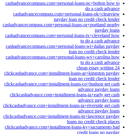
cashadvancecompass.com+personal-loans-nc+bolton how to
do a cash advance
cashadvancecompass.com+personal-loans-ok+clearview
payday loan no credit check lender
cashadvancecompass.com+personal-loans-or+portland nearby
payday loans
cashadvancecompass.com+personal-loans-tx+cleveland how
to do a cash advance
cashadvancecompass.com+personal-loans-wi+dallas payday
loan no credit check lender
cashadvancecompass.com+personal-loans-wv+carolina how
to do a cash advance
cheap essay writing 24
clickcashadvance.com+installment-loans-ar+kingston payday
loan no credit check lender
clickcashadvance.com+installment-loans-co+hudson get cash
advance payday loans
clickcashadvance.com+installment-loans-ia+early get cash
advance payday loans
clickcashadvance.com+installment-loans-ia+riverside get cash
advance payday loans
clickcashadvance.com+installment-loans-in+lawrence payday
loans no credit check places
clickcashadvance.com+installment-loans-ky+sacramento bad
credit loans no payday