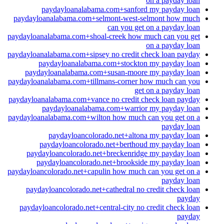
on a payday loan
paydayloanalabama.com+sanford my payday loan
paydayloanalabama.com+selmont-west-selmont how much
can you get on a payday loan
paydayloanalabama.com+shoal-creek how much can you get
on a payday loan
paydayloanalabama.com+sipsey no credit check loan payday
paydayloanalabama.com+stockton my payday loan
paydayloanalabama.com+susan-moore my payday loan
paydayloanalabama.com+tillmans-corner how much can you
get on a payday loan
paydayloanalabama.com+vance no credit check loan payday
paydayloanalabama.com+warrior my payday loan
paydayloanalabama.com+wilton how much can you get on a
payday loan
paydayloancolorado.net+altona my payday loan
paydayloancolorado.net+berthoud my payday loan
paydayloancolorado.net+breckenridge my payday loan
paydayloancolorado.net+brookside my payday loan
paydayloancolorado.net+capulin how much can you get on a
payday loan
paydayloancolorado.net+cathedral no credit check loan
payday
paydayloancolorado.net+central-city no credit check loan
payday