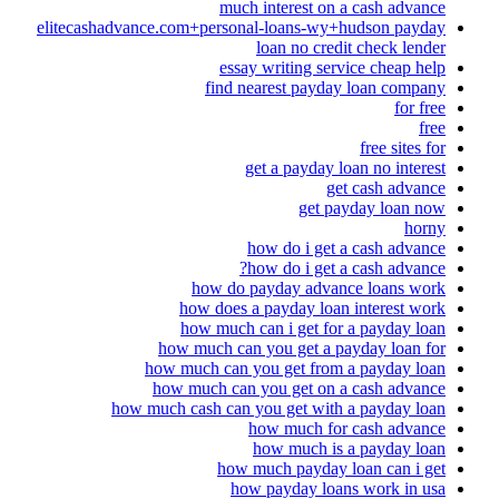
much interest on a cash advance
elitecashadvance.com+personal-loans-wy+hudson payday
loan no credit check lender
essay writing service cheap help
find nearest payday loan company
for free
free
free sites for
get a payday loan no interest
get cash advance
get payday loan now
horny
how do i get a cash advance
how do i get a cash advance?
how do payday advance loans work
how does a payday loan interest work
how much can i get for a payday loan
how much can you get a payday loan for
how much can you get from a payday loan
how much can you get on a cash advance
how much cash can you get with a payday loan
how much for cash advance
how much is a payday loan
how much payday loan can i get
how payday loans work in usa