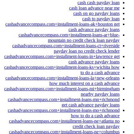
cash cash payday loan
cash loan advance near me
cash on go payday loans
cash to payday loan
cashadvancecompass.com+installment-loans-ak+houston get
cash advance payday loans
cashadvancecompass.com+installment-loans-ar+blue-
mountain no credit check loan payday
cashadvancecompass.com+installment-loans-ct+riverside
payday loan no credit check lender
cashadvancecompass.com+installment-loans-in+lawrence get
cash advance payday loans
cashadvancecompass.com+installment-loans-ks+wichita how
to do a cash advance
cashadvancecompass.com+installment-loans-la+new-orleans
how much interest on a cash advance
cashadvancecompass.com+installment-loans-mi+birmingham
nearby payday loans
cashadvancecompass.com+installment-loans-mn+richmond
get cash advance payday loans
cashadvancecompass.com+installment-loans-mo+richmond
how to do a cash advance
cashadvancecompass.com+installment-loans-ne+atlanta no
credit check loan payday
cashadvancecompass.com+installment-loans-ne+columbus