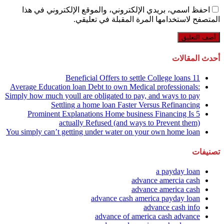
احفظ اسمي، بريدي الإلكتروني، والموقع الإلكتروني في هذا
المتصفح لاستخدامها المرة المقبلة في تعليقي.
أحدث المقالات
11 Beneficial Offers to settle College loans
Average Education loan Debt to own Medical professionals:
Simply how much youll are obligated to pay, and ways to pay
Settling a home loan Faster Versus Refinancing
5 Prominent Explanations Home business Financing Is
actually Refused (and ways to Prevent them)
You simply can’t getting under water on your own home loan
تصنيفات
a payday loan
advance amercia cash
advance america cash
advance cash america payday loan
advance cash info
advance of america cash advance