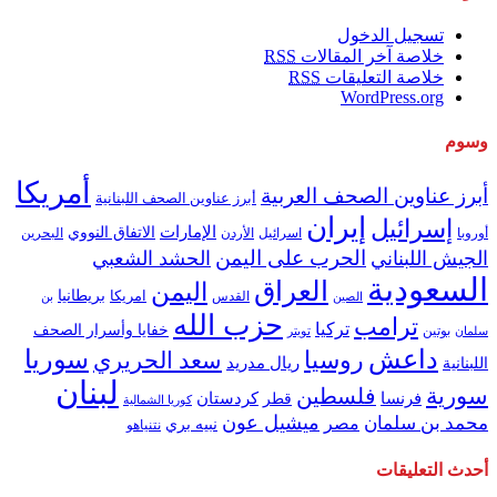
تسجيل الدخول
خلاصة آخر المقالات
RSS
خلاصة التعليقات
RSS
WordPress.org
وسوم
أمريكا
أبرز عناوين الصحف العربية
أبرز عناوين الصحف اللبنانية
إيران
إسرائيل
الإمارات
الاتفاق النووي
اسرائيل
البحرين
أوروبا
الأردن
الحرب على اليمن
الجيش اللبناني
الحشد الشعبي
السعودية
العراق
اليمن
بريطانيا
امريكا
الصين
القدس
بن
حزب الله
ترامب
تركيا
خفايا وأسرار الصحف
بوتين
سلمان
تويتر
داعش
سوريا
روسيا
سعد الحريري
ريال مدريد
اللبنانية
لبنان
سورية
فلسطين
كردستان
فرنسا
قطر
كوريا الشمالية
ميشيل عون
محمد بن سلمان
مصر
نبيه بري
نتنياهو
أحدث التعليقات