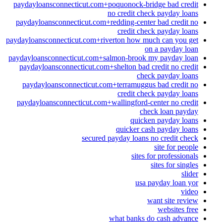
paydayloansconnecticut.com+poquonock-bridge bad credit
no credit check payday loans
paydayloansconnecticut.com+redding-center bad credit no
credit check payday loans
paydayloansconnecticut.com+riverton how much can you get
on a payday loan
paydayloansconnecticut.com+salmon-brook my payday loan
paydayloansconnecticut.com+shelton bad credit no credit
check payday loans
paydayloansconnecticut.com+terramuggus bad credit no
credit check payday loans
paydayloansconnecticut.com+wallingford-center no credit
check loan payday
quicken payday loans
quicker cash payday loans
secured payday loans no credit check
site for people
sites for professionals
sites for singles
slider
usa payday loan yor
video
want site review
websites free
what banks do cash advance