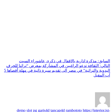
السابق:
مذكرة ادارية بالاقفال في ذكرى عاشوراء السبت
التالي:
الثقافة تدعو الراغبين في المشاركة بمعرض “تراثنا للحرف
اليدوية والتراثية” في مصر الى تقديم سيرة ذاتية في مهلة أقصاها 5
آب المقبل
عن axis
demo slot pg
garis4d
tancap4d
rambototo
https://interior.isi-