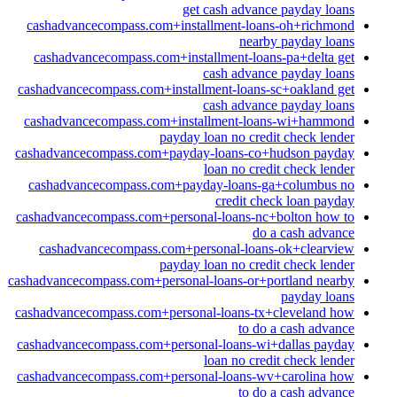
get cash advance payday loans
cashadvancecompass.com+installment-loans-oh+richmond
nearby payday loans
cashadvancecompass.com+installment-loans-pa+delta get
cash advance payday loans
cashadvancecompass.com+installment-loans-sc+oakland get
cash advance payday loans
cashadvancecompass.com+installment-loans-wi+hammond
payday loan no credit check lender
cashadvancecompass.com+payday-loans-co+hudson payday
loan no credit check lender
cashadvancecompass.com+payday-loans-ga+columbus no
credit check loan payday
cashadvancecompass.com+personal-loans-nc+bolton how to
do a cash advance
cashadvancecompass.com+personal-loans-ok+clearview
payday loan no credit check lender
cashadvancecompass.com+personal-loans-or+portland nearby
payday loans
cashadvancecompass.com+personal-loans-tx+cleveland how
to do a cash advance
cashadvancecompass.com+personal-loans-wi+dallas payday
loan no credit check lender
cashadvancecompass.com+personal-loans-wv+carolina how
to do a cash advance