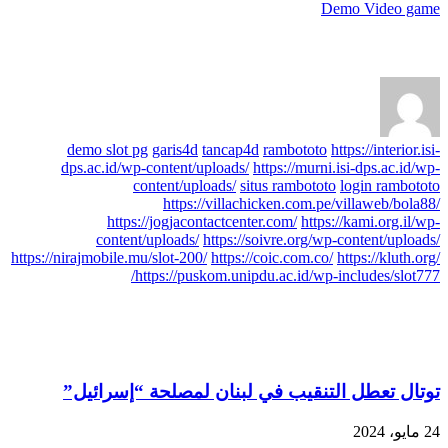
Demo Video game
عن axis
demo slot pg
garis4d
tancap4d
rambototo
https://interior.isi-
dps.ac.id/wp-content/uploads/
https://murni.isi-dps.ac.id/wp-
content/uploads/
situs rambototo
login rambototo
https://villachicken.com.pe/villaweb/bola88/
https://jogjacontactcenter.com/
https://kami.org.il/wp-
content/uploads/
https://soivre.org/wp-content/uploads/
https://nirajmobile.mu/slot-200/
https://coic.com.co/
https://kluth.org/
https://puskom.unipdu.ac.id/wp-includes/slot777/
مقالات مشابهة
توتال تعطل التنقيب في لبنان لمصلحة “إسرائيل”
24 مايو، 2024