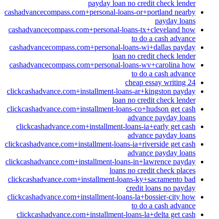
payday loan no credit check lender
cashadvancecompass.com+personal-loans-or+portland nearby
payday loans
cashadvancecompass.com+personal-loans-tx+cleveland how
to do a cash advance
cashadvancecompass.com+personal-loans-wi+dallas payday
loan no credit check lender
cashadvancecompass.com+personal-loans-wv+carolina how
to do a cash advance
cheap essay writing 24
clickcashadvance.com+installment-loans-ar+kingston payday
loan no credit check lender
clickcashadvance.com+installment-loans-co+hudson get cash
advance payday loans
clickcashadvance.com+installment-loans-ia+early get cash
advance payday loans
clickcashadvance.com+installment-loans-ia+riverside get cash
advance payday loans
clickcashadvance.com+installment-loans-in+lawrence payday
loans no credit check places
clickcashadvance.com+installment-loans-ky+sacramento bad
credit loans no payday
clickcashadvance.com+installment-loans-la+bossier-city how
to do a cash advance
clickcashadvance.com+installment-loans-la+delta get cash