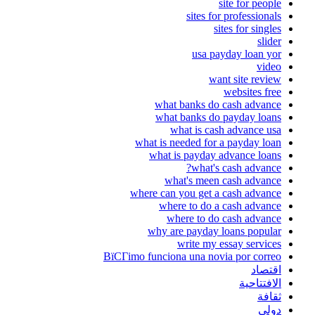
site for people
sites for professionals
sites for singles
slider
usa payday loan yor
video
want site review
websites free
what banks do cash advance
what banks do payday loans
what is cash advance usa
what is needed for a payday loan
what is payday advance loans
what's cash advance?
what's meen cash advance
where can you get a cash advance
where to do a cash advance
where to do cash advance
why are payday loans popular
write my essay services
ВїCГіmo funciona una novia por correo
اقتصاد
الافتتاحية
ثقافة
دولي