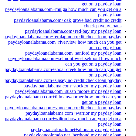
get on a payday loan
paydayloanalabama.com+mulga how much can you get on a
payday loan
paydayloanalabama.com+oak-grove bad credit no credit
check payday loans
paydayloanalabama.com+red-bay my payday loan
paydayloanalabama.com+remlap no credit check loan payday
paydayloanalabama.com+riverview how much can you get
on a payday loan
paydayloanalabama.com+sanford my payday loan
paydayloanalabama.com+selmont-west-selmont how much
can you get on a payday loan
paydayloanalabama.com+shoal-creek how much can you get
on a payday loan
paydayloanalabama.com+sipsey no credit check loan payday
paydayloanalabama.com+stockton my payday loan
paydayloanalabama.com+susan-moore my payday loan
paydayloanalabama.com+tillmans-corner how much can you
get on a payday loan
paydayloanalabama.com+vance no credit check loan payday
paydayloanalabama.com+warrior my payday loan
paydayloanalabama.com+wilton how much can you get on a
payday loan
paydayloancolorado.net+altona my payday loan
paydayloancolorado.net+berthoud my payday loan