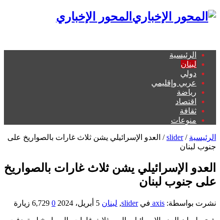
المحور الإخباري
الرئيسية
لبنان
دولي
عربي وإقليمي
رياضة
اقتصاد
ثقافة
منوعات
الرئيسية
/
slider
/
العدو الإسرائيلي يشن ثلاث غارات بالصواريخ على
جنوب لبنان
العدو الإسرائيلي يشن ثلاث غارات بالصواريخ
على جنوب لبنان
نشرت بواسطة:
axis
في
slider
,
لبنان
5 أبريل، 2024
0
6,729 زيارة