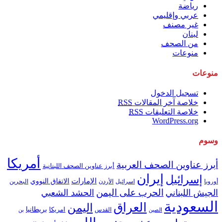
رياضة
عربي وإقليمي
غير مصنف
لبنان
من الصحف
منوعات
منوعات
تسجيل الدخول
خلاصة آخر المقالات
RSS
خلاصة التعليقات
RSS
WordPress.org
وسوم
أمريكا
أبرز عناوين الصحف العربية
أبرز عناوين الصحف اللبنانية
إيران
إسرائيل
الإمارات
الاتفاق النووي
اسرائيل
البحرين
أوروبا
الأردن
الحرب على اليمن
الجيش اللبناني
الحشد الشعبي
السعودية
العراق
اليمن
بريطانيا
امريكا
الصين
القدس
بن