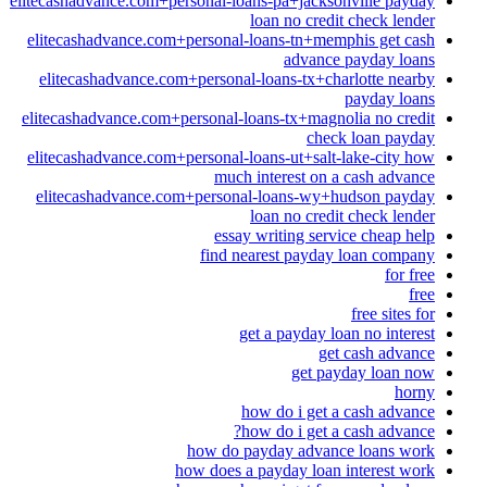
elitecashadvance.com+personal-loans-pa+jacksonville payday
loan no credit check lender
elitecashadvance.com+personal-loans-tn+memphis get cash
advance payday loans
elitecashadvance.com+personal-loans-tx+charlotte nearby
payday loans
elitecashadvance.com+personal-loans-tx+magnolia no credit
check loan payday
elitecashadvance.com+personal-loans-ut+salt-lake-city how
much interest on a cash advance
elitecashadvance.com+personal-loans-wy+hudson payday
loan no credit check lender
essay writing service cheap help
find nearest payday loan company
for free
free
free sites for
get a payday loan no interest
get cash advance
get payday loan now
horny
how do i get a cash advance
how do i get a cash advance?
how do payday advance loans work
how does a payday loan interest work