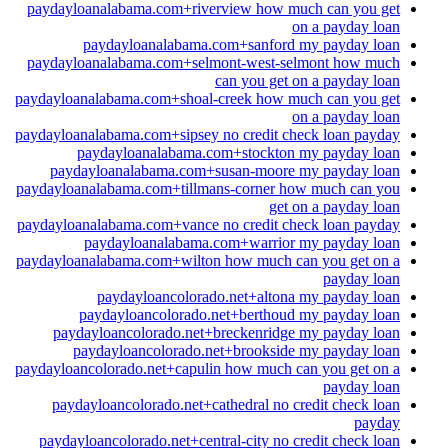
paydayloanalabama.com+riverview how much can you get
on a payday loan
paydayloanalabama.com+sanford my payday loan
paydayloanalabama.com+selmont-west-selmont how much
can you get on a payday loan
paydayloanalabama.com+shoal-creek how much can you get
on a payday loan
paydayloanalabama.com+sipsey no credit check loan payday
paydayloanalabama.com+stockton my payday loan
paydayloanalabama.com+susan-moore my payday loan
paydayloanalabama.com+tillmans-corner how much can you
get on a payday loan
paydayloanalabama.com+vance no credit check loan payday
paydayloanalabama.com+warrior my payday loan
paydayloanalabama.com+wilton how much can you get on a
payday loan
paydayloancolorado.net+altona my payday loan
paydayloancolorado.net+berthoud my payday loan
paydayloancolorado.net+breckenridge my payday loan
paydayloancolorado.net+brookside my payday loan
paydayloancolorado.net+capulin how much can you get on a
payday loan
paydayloancolorado.net+cathedral no credit check loan
payday
paydayloancolorado.net+central-city no credit check loan