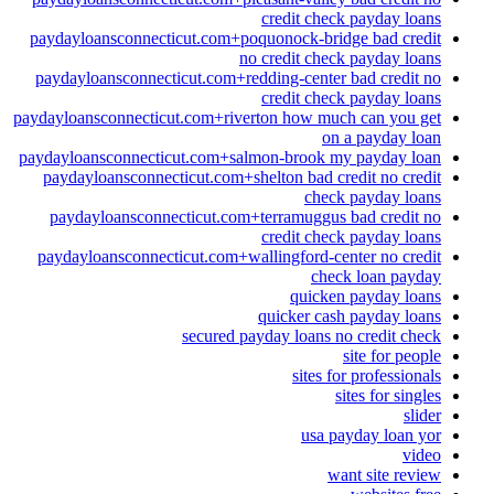
credit check payday loans
paydayloansconnecticut.com+poquonock-bridge bad credit
no credit check payday loans
paydayloansconnecticut.com+redding-center bad credit no
credit check payday loans
paydayloansconnecticut.com+riverton how much can you get
on a payday loan
paydayloansconnecticut.com+salmon-brook my payday loan
paydayloansconnecticut.com+shelton bad credit no credit
check payday loans
paydayloansconnecticut.com+terramuggus bad credit no
credit check payday loans
paydayloansconnecticut.com+wallingford-center no credit
check loan payday
quicken payday loans
quicker cash payday loans
secured payday loans no credit check
site for people
sites for professionals
sites for singles
slider
usa payday loan yor
video
want site review