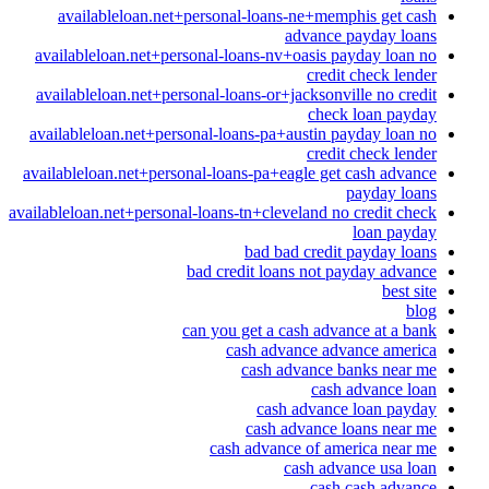
availableloan.net+personal-loans-ne+memphis get cash
advance payday loans
availableloan.net+personal-loans-nv+oasis payday loan no
credit check lender
availableloan.net+personal-loans-or+jacksonville no credit
check loan payday
availableloan.net+personal-loans-pa+austin payday loan no
credit check lender
availableloan.net+personal-loans-pa+eagle get cash advance
payday loans
availableloan.net+personal-loans-tn+cleveland no credit check
loan payday
bad bad credit payday loans
bad credit loans not payday advance
best site
blog
can you get a cash advance at a bank
cash advance advance america
cash advance banks near me
cash advance loan
cash advance loan payday
cash advance loans near me
cash advance of america near me
cash advance usa loan
cash cash advance