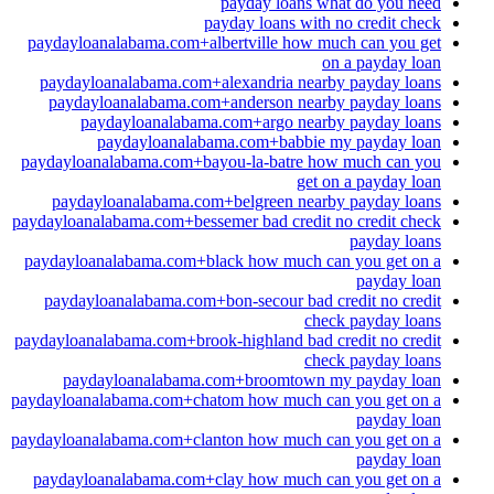
payday loans what do you need
payday loans with no credit check
paydayloanalabama.com+albertville how much can you get
on a payday loan
paydayloanalabama.com+alexandria nearby payday loans
paydayloanalabama.com+anderson nearby payday loans
paydayloanalabama.com+argo nearby payday loans
paydayloanalabama.com+babbie my payday loan
paydayloanalabama.com+bayou-la-batre how much can you
get on a payday loan
paydayloanalabama.com+belgreen nearby payday loans
paydayloanalabama.com+bessemer bad credit no credit check
payday loans
paydayloanalabama.com+black how much can you get on a
payday loan
paydayloanalabama.com+bon-secour bad credit no credit
check payday loans
paydayloanalabama.com+brook-highland bad credit no credit
check payday loans
paydayloanalabama.com+broomtown my payday loan
paydayloanalabama.com+chatom how much can you get on a
payday loan
paydayloanalabama.com+clanton how much can you get on a
payday loan
paydayloanalabama.com+clay how much can you get on a