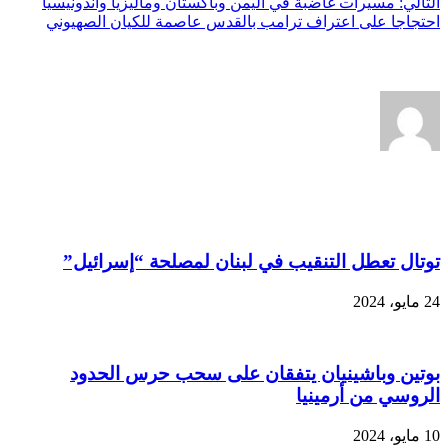
التالي:
مسيرات غاضبة في اليمن وباكستان وماليزيا واندونيسيا
احتجاجا على اعتراف ترامب بالقدس عاصمة للكيان الصهيوني
عن shadi
مقالات مشابهة
توتال تعطل التنقيب في لبنان لمصلحة “إسرائيل”
24 مايو، 2024
بوتين وباشينيان يتفقان على سحب حرس الحدود
الروسي من أرمينيا
10 مايو، 2024