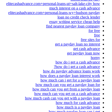
elitecashadvance.com+personal-loans-ut+salt-lake-city how
much interest on a cash advance
elitecashadvance.com+personal-loans-wy+hudson payday
loan no credit check lender
essay writing service cheap help
find nearest payday loan company
for free
free
free sites for
get a payday loan no interest
get cash advance
get payday loan now
horny
how do i get a cash advance
how do i get a cash advance?
how do payday advance loans work
how does a payday loan interest work
how much can i get for a payday loan
how much can you get a payday loan for
how much can you get from a payday loan
how much can you get on a cash advance
how much cash can you get with a payday loan
how much for cash advance
how much is a payday loan
how much payday loan can i get