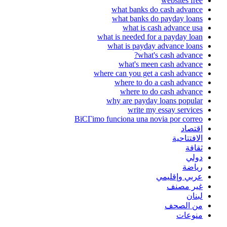
websites free
what banks do cash advance
what banks do payday loans
what is cash advance usa
what is needed for a payday loan
what is payday advance loans
what's cash advance?
what's meen cash advance
where can you get a cash advance
where to do a cash advance
where to do cash advance
why are payday loans popular
write my essay services
ВїCГіmo funciona una novia por correo
اقتصاد
الافتتاحية
ثقافة
دولي
رياضة
عربي وإقليمي
غير مصنف
لبنان
من الصحف
منوعات