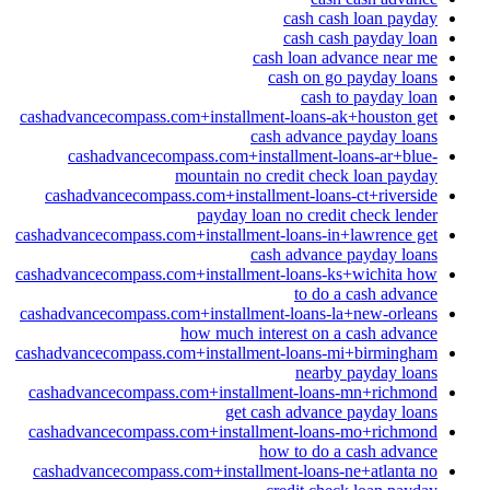
cash cash loan payday
cash cash payday loan
cash loan advance near me
cash on go payday loans
cash to payday loan
cashadvancecompass.com+installment-loans-ak+houston get
cash advance payday loans
cashadvancecompass.com+installment-loans-ar+blue-
mountain no credit check loan payday
cashadvancecompass.com+installment-loans-ct+riverside
payday loan no credit check lender
cashadvancecompass.com+installment-loans-in+lawrence get
cash advance payday loans
cashadvancecompass.com+installment-loans-ks+wichita how
to do a cash advance
cashadvancecompass.com+installment-loans-la+new-orleans
how much interest on a cash advance
cashadvancecompass.com+installment-loans-mi+birmingham
nearby payday loans
cashadvancecompass.com+installment-loans-mn+richmond
get cash advance payday loans
cashadvancecompass.com+installment-loans-mo+richmond
how to do a cash advance
cashadvancecompass.com+installment-loans-ne+atlanta no