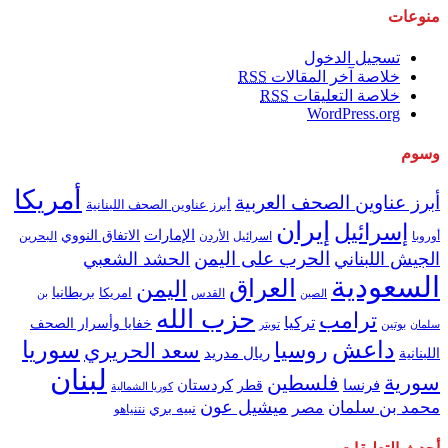
منوعات
تسجيل الدخول
خلاصة آخر المقالات
RSS
خلاصة التعليقات
RSS
WordPress.org
وسوم
أمريكا
أبرز عناوين الصحف العربية
أبرز عناوين الصحف اللبنانية
إيران
إسرائيل
الإمارات
الاتفاق النووي
اسرائيل
البحرين
أوروبا
الأردن
الحرب على اليمن
الجيش اللبناني
الحشد الشعبي
السعودية
العراق
اليمن
بريطانيا
امريكا
الصين
القدس
بن
حزب الله
ترامب
تركيا
خفايا وأسرار الصحف
بوتين
سلمان
تويتر
داعش
سوريا
روسيا
سعد الحريري
ريال مدريد
اللبنانية
لبنان
سورية
فلسطين
كردستان
فرنسا
قطر
كوريا الشمالية
ميشيل عون
محمد بن سلمان
مصر
نبيه بري
نتنياهو