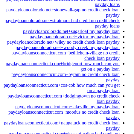
payday loans
paydayloancolorado.net+stonewall-gap no credit check loan
payday
paydayloancolorado.net+stratmoor bad credit no credit check
payday loans
paydayloancolorado.net+sugarloaf my payday loan
paydayloancolorado.net+victor my payday loan
paydayloancolorado.net+wiley no credit check loan payday
paydayloancolorado.net+woody-creek my payday loan
paydayloansconnecticut.com+bethlehem-village no credit
check loan payday
paydayloansconnecticut.com+bridgeport how much can you
get on a payday loan
paydayloansconnecticut.com+byram no credit check loan
payday
paydayloansconnecticut.com+cos-cob how much can you get
on a payday loan
paydayloansconnecticut.com+dodgingtown no credit check
loan payday
paydayloansconnecticut.com+lakeville my payday loan
paydayloansconnecticut.com+moodus no credit check loan
payday
paydayloansconnecticut.com+naugatuck no credit check loan
payday
paydayloansconnecticut.com+pleasant-valley bad credit no