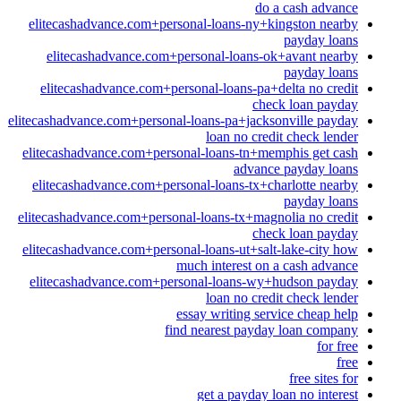
do a cash advance
elitecashadvance.com+personal-loans-ny+kingston nearby
payday loans
elitecashadvance.com+personal-loans-ok+avant nearby
payday loans
elitecashadvance.com+personal-loans-pa+delta no credit
check loan payday
elitecashadvance.com+personal-loans-pa+jacksonville payday
loan no credit check lender
elitecashadvance.com+personal-loans-tn+memphis get cash
advance payday loans
elitecashadvance.com+personal-loans-tx+charlotte nearby
payday loans
elitecashadvance.com+personal-loans-tx+magnolia no credit
check loan payday
elitecashadvance.com+personal-loans-ut+salt-lake-city how
much interest on a cash advance
elitecashadvance.com+personal-loans-wy+hudson payday
loan no credit check lender
essay writing service cheap help
find nearest payday loan company
for free
free
free sites for
get a payday loan no interest