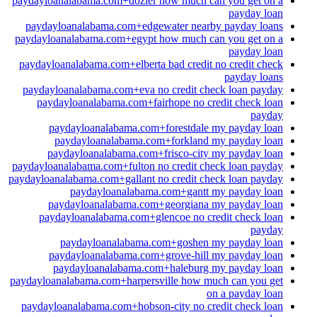
paydayloanalabama.com+dozier how much can you get on a
payday loan
paydayloanalabama.com+edgewater nearby payday loans
paydayloanalabama.com+egypt how much can you get on a
payday loan
paydayloanalabama.com+elberta bad credit no credit check
payday loans
paydayloanalabama.com+eva no credit check loan payday
paydayloanalabama.com+fairhope no credit check loan
payday
paydayloanalabama.com+forestdale my payday loan
paydayloanalabama.com+forkland my payday loan
paydayloanalabama.com+frisco-city my payday loan
paydayloanalabama.com+fulton no credit check loan payday
paydayloanalabama.com+gallant no credit check loan payday
paydayloanalabama.com+gantt my payday loan
paydayloanalabama.com+georgiana my payday loan
paydayloanalabama.com+glencoe no credit check loan
payday
paydayloanalabama.com+goshen my payday loan
paydayloanalabama.com+grove-hill my payday loan
paydayloanalabama.com+haleburg my payday loan
paydayloanalabama.com+harpersville how much can you get
on a payday loan
paydayloanalabama.com+hobson-city no credit check loan