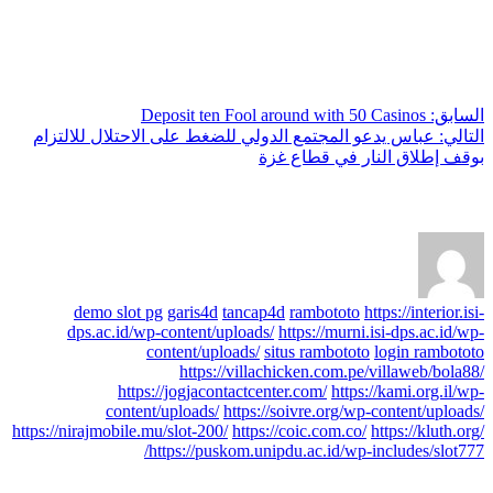
السابق:
Deposit ten Fool around with 50 Casinos
التالي:
عباس يدعو المجتمع الدولي للضغط على الاحتلال للالتزام
بوقف إطلاق النار في قطاع غزة
عن axis
demo slot pg
garis4d
tancap4d
rambototo
https://interior.isi-
dps.ac.id/wp-content/uploads/
https://murni.isi-dps.ac.id/wp-
content/uploads/
situs rambototo
login rambototo
https://villachicken.com.pe/villaweb/bola88/
https://jogjacontactcenter.com/
https://kami.org.il/wp-
content/uploads/
https://soivre.org/wp-content/uploads/
https://nirajmobile.mu/slot-200/
https://coic.com.co/
https://kluth.org/
https://puskom.unipdu.ac.id/wp-includes/slot777/