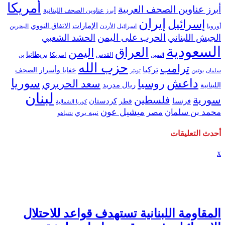
أمريكا
أبرز عناوين الصحف العربية
أبرز عناوين الصحف اللبنانية
إيران
إسرائيل
الإمارات
الاتفاق النووي
اسرائيل
البحرين
أوروبا
الأردن
الحرب على اليمن
الجيش اللبناني
الحشد الشعبي
السعودية
العراق
اليمن
بريطانيا
امريكا
الصين
القدس
بن
حزب الله
ترامب
تركيا
خفايا وأسرار الصحف
بوتين
سلمان
تويتر
داعش
سوريا
روسيا
سعد الحريري
ريال مدريد
اللبنانية
لبنان
سورية
فلسطين
كردستان
فرنسا
قطر
كوريا الشمالية
ميشيل عون
محمد بن سلمان
مصر
نبيه بري
نتنياهو
أحدث التعليقات
x
المقاومة اللبنانية تستهدف قواعد للاحتلال