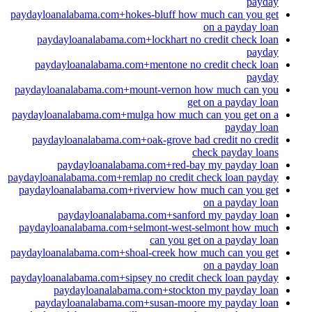
payday
paydayloanalabama.com+hokes-bluff how much can you get
on a payday loan
paydayloanalabama.com+lockhart no credit check loan
payday
paydayloanalabama.com+mentone no credit check loan
payday
paydayloanalabama.com+mount-vernon how much can you
get on a payday loan
paydayloanalabama.com+mulga how much can you get on a
payday loan
paydayloanalabama.com+oak-grove bad credit no credit
check payday loans
paydayloanalabama.com+red-bay my payday loan
paydayloanalabama.com+remlap no credit check loan payday
paydayloanalabama.com+riverview how much can you get
on a payday loan
paydayloanalabama.com+sanford my payday loan
paydayloanalabama.com+selmont-west-selmont how much
can you get on a payday loan
paydayloanalabama.com+shoal-creek how much can you get
on a payday loan
paydayloanalabama.com+sipsey no credit check loan payday
paydayloanalabama.com+stockton my payday loan
paydayloanalabama.com+susan-moore my payday loan