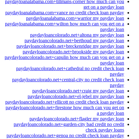
paydayloanalabama.com+tillmans-corner how much can you
get on a payday loan
paydayloanalabama.com+vance no credit check loan payday
paydayloanalabama.com+warrior my payday loan
paydayloanalabama.com+wilton how much can you get on a
payday loan
paydayloancolorado.net+altona my payday loan
paydayloancolorado.net+berthoud my payday loan
paydayloancolorado.net+breckenridge my payday loan
paydayloancolorado.net+brookside my payday loan
paydayloancolorado.net+capulin how much can you get on a
payday loan
paydayloancolorado.net+cathedral no credit check loan
payday
paydayloancolorado.net+central-city no credit check loan
payday
paydayloancolorado.net+craig my payday loan
paydayloancolorado.net+el-jebel my payday loan
paydayloancolorado.net+ellicott no credit check loan payday
paydayloancolorado.net+firestone how much can you get on
a payday loan
paydayloancolorado.net+flagler my payday loan
paydayloancolorado.net+garden-city bad credit no credit
check payday loans
paydayloancolorado.net+genoa no credit check loan payday