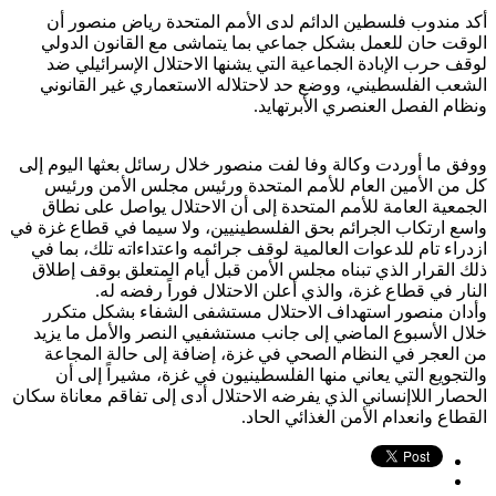
أكد مندوب فلسطين الدائم لدى الأمم المتحدة رياض منصور أن
الوقت حان للعمل بشكل جماعي بما يتماشى مع القانون الدولي
لوقف حرب الإبادة الجماعية التي يشنها الاحتلال الإسرائيلي ضد
الشعب الفلسطيني، ووضع حد لاحتلاله الاستعماري غير القانوني
ونظام الفصل العنصري الأبرتهايد.
ووفق ما أوردت وكالة وفا لفت منصور خلال رسائل بعثها اليوم إلى
كل من الأمين العام للأمم المتحدة ورئيس مجلس الأمن ورئيس
الجمعية العامة للأمم المتحدة إلى أن الاحتلال يواصل على نطاق
واسع ارتكاب الجرائم بحق الفلسطينيين، ولا سيما في قطاع غزة في
ازدراء تام للدعوات العالمية لوقف جرائمه واعتداءاته تلك، بما في
ذلك القرار الذي تبناه مجلس الأمن قبل أيام المتعلق بوقف إطلاق
النار في قطاع غزة، والذي أعلن الاحتلال فوراً رفضه له.
وأدان منصور استهداف الاحتلال مستشفى الشفاء بشكل متكرر
خلال الأسبوع الماضي إلى جانب مستشفيي النصر والأمل ما يزيد
من العجر في النظام الصحي في غزة، إضافة إلى حالة المجاعة
والتجويع التي يعاني منها الفلسطينيون في غزة، مشيراً إلى أن
الحصار اللاإنساني الذي يفرضه الاحتلال أدى إلى تفاقم معاناة سكان
القطاع وانعدام الأمن الغذائي الحاد.