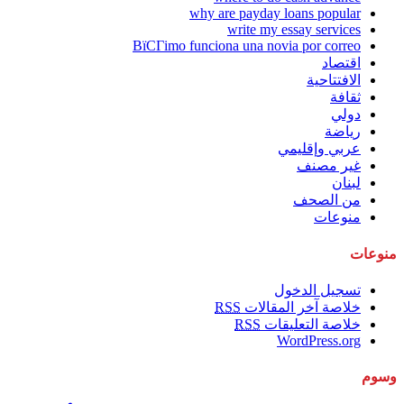
why are payday loans popular
write my essay services
ВїCГіmo funciona una novia por correo
اقتصاد
الافتتاحية
ثقافة
دولي
رياضة
عربي وإقليمي
غير مصنف
لبنان
من الصحف
منوعات
منوعات
تسجيل الدخول
خلاصة آخر المقالات
RSS
خلاصة التعليقات
RSS
WordPress.org
وسوم