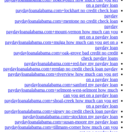
on a payday loan
paydayloanalabama.com+lockhart no credit check loan
payday
paydayloanalabama.com+mentone no credit check loan
payday
paydayloanalabama.com+mount-vernon how much can you
get on a payday loan
paydayloanalabama.com+mulga how much can you get on a
payday loan
paydayloanalabama.com+oak-grove bad credit no credit
check payday loans
paydayloanalabama.com+red-bay my payday loan
paydayloanalabama.com+remlap no credit check loan payday
paydayloanalabama.com+riverview how much can you get
on a payday loan
paydayloanalabama.com+sanford my payday loan
paydayloanalabama.com+selmont-west-selmont how much
can you get on a payday loan
paydayloanalabama.com+shoal-creek how much can you get
on a payday loan
paydayloanalabama.com+sipsey no credit check loan payday
paydayloanalabama.com+stockton my payday loan
paydayloanalabama.com+susan-moore my payday loan
paydayloanalabama.com+tillmans-corner how much can you