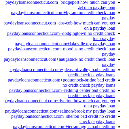
paydayloansconnecticut.com+bridgeport how much can you
get on a payday loan
paydayloansconnecticut.com+byram no credit check loan
payday
paydayloansconnecticut.com+cos-cob how much can you get
on a payday loan
paydayloansconnecticut.com+dodgingtown no credit check
loan payday
paydayloansconnecticut.com+lakeville my payday loan
paydayloansconnecticut.com+moodus no credit check loan
payday
paydayloansconnecticut.com+naugatuck no credit check loan
payday
paydayloansconnecticut.com+pleasant-valley bad credit no
credit check payday loans
paydayloansconnecticut.com+poquonock-bridge bad credit
no credit check payday loans
paydayloansconnecticut.com+redding-center bad credit no
credit check payday loans
paydayloansconnecticut.com+riverton how much can you get
on a payday loan
paydayloansconnecticut.com+salmon-brook my payday loan
paydayloansconnecticut.com+shelton bad credit no credit
check payday loans
paydayloansconnecticut.com+terramuggus bad credit no