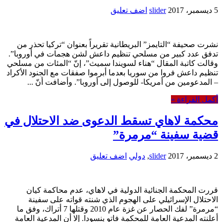
5 ديسمبر، 2017
slider
اضف تعليق
نشرت صحيفة “التايمز” البريطانية تقريراً بعنوان “تركيا تحذر من
تدفق عدد كبير من مسلحي تنظيم داعش لشن هجمات في أوروبا”.
وقالت كاتبة المقال “هناء لسويندا سميث”، إنّ “المئات من مسلحي
تنظيم داعش فروا من سوريا بعدما أبرموا صفقات مع الجنود الأكراد
– المدعومين من أمريكا- للوصول إلى أوروبا”. وأضافت أنّ ...
أكمل القراءة »
محكمة لاهاي تسقط الدعوى ضد الاحتلال في
قضية سفينة “مرمرة”
2 ديسمبر، 2017
slider
,
دولي
اضف تعليق
قررت المحكمة الجنائية الدولية في لاهاي، عدم محاكمة كيان
الاحتلال الإسرائيلي على الهجوم الذي شنته قواته على سفينة
“مرمرة” لفك الحصار عن غزة عام 2010 وقتلها 7 أتراك، وفق ما
أعلنته المدعية العامة للمحكمة فاتو بنسودا. إلا أن المدعية العامة