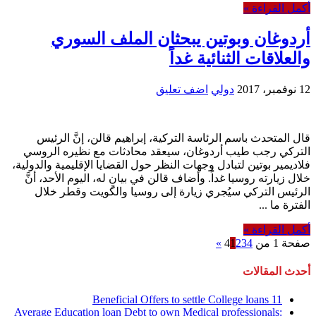
أكمل القراءة »
أردوغان وبوتين يبحثان الملف السوري
والعلاقات الثنائية غداً
12 نوفمبر، 2017
دولي
اضف تعليق
قال المتحدث باسم الرئاسة التركية، إبراهيم قالن، إنَّ الرئيس
التركي رجب طيب أردوغان، سيعقد محادثات مع نظيره الروسي
فلاديمير بوتين لتبادل وجهات النظر حول القضايا الإقليمية والدولية،
خلال زيارته روسيا غداً. وأضاف قالن في بيانٍ له، اليوم الأحد، أنَّ
الرئيس التركي سيُجري زيارة إلى روسيا والكويت وقطر خلال
الفترة ما ...
أكمل القراءة »
صفحة 1 من 4
4
3
2
1
»
أحدث المقالات
11 Beneficial Offers to settle College loans
Average Education loan Debt to own Medical professionals: