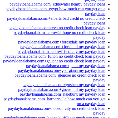
paydayloanalabama.com+edgewater nearby payday loans
paydayloanalabama.com+egypt how much can you get on a
payday loan
paydayloanalabama.com+elberta bad credit no credit check
payday loans
paydayloanalabama.com+eva no credit check loan payday
paydayloanalabama.com+fairhope no credit check loan
payday
paydayloanalabama.com+forestdale my payday loan
paydayloanalabama.com+forkland my payday loan
paydayloanalabama.com+frisco-city my payday loan
paydayloanalabama.com+fulton no credit check loan payday
paydayloanalabama.com+gallant no credit check loan payday
paydayloanalabama.com+gantt my payday loan
paydayloanalabama.com+georgiana my payday loan
paydayloanalabama.com+glencoe no credit check loan
payday
paydayloanalabama.com+goshen my payday loan
paydayloanalabama.com+grove-hill my payday loan
paydayloanalabama.com+haleburg my payday loan
paydayloanalabama.com+harpersville how much can you get
on a payday loan
paydayloanalabama.com+hobson-city no credit check loan
payday
paydayloanalabama.com+hokes-bluff how much can you get