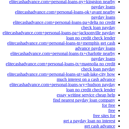
elitecashadvance.com+personal-loans-ny+kingston nearby
payday loans
elitecashadvance.com+personal-loans-ok+avant nearby
payday loans
elitecashadvance.com+personal-loans-pa+delta no credit
check loan payday
elitecashadvance.com+personal-loans-pa+jacksonville payday
loan no credit check lender
elitecashadvance.com+personal-loans-tn+memphis get cash
advance payday loans
elitecashadvance.com+personal-loans-tx+charlotte nearby
payday loans
elitecashadvance.com+personal-loans-tx+magnolia no credit
check loan payday
elitecashadvance.com+personal-loans-ut+salt-lake-city how
much interest on a cash advance
elitecashadvance.com+personal-loans-wy+hudson payday
loan no credit check lender
essay writing service cheap help
find nearest payday loan company
for free
free
free sites for
get a payday loan no interest
get cash advance