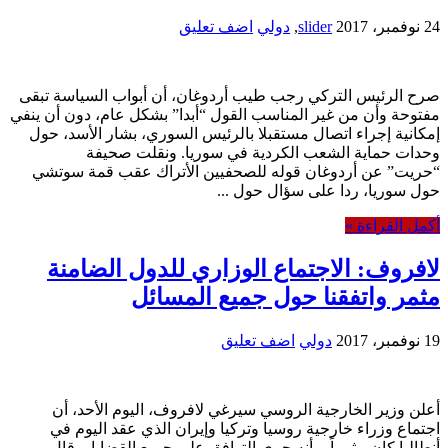
24 نوفمبر، 2017
slider
,
دولي
اضف تعليق
صرح الرئيس التركي رجب طيب أردوغان، أن أبواب السياسة تبقى
مفتوحة وأن من غير المناسب القول “أبدا” بشكل عام، دون أن ينفي
إمكانية إجراء اتصال مستقبلا بالرئيس السوري، بشار الأسد، حول
وحدات حماية الشعب الكردية في سوريا. ونقلت صحيفة
“حريت” عن أردوغان قوله للصحفيين الأتراك عقب قمة سوتشي
حول سوريا، ردا على سؤال حول ...
أكمل القراءة »
لافروف: الاجتماع الوزاري للدول الضامنة
مثمر واتفقنا حول جميع المسائل
19 نوفمبر، 2017
دولي
اضف تعليق
أعلن وزير الخارجية الروسي سيرغي لافروف، اليوم الأحد، أن
اجتماع وزراء خارجية روسيا وتركيا وإيران الذي عقد اليوم في
أنطاليا كان مثمراً، وأنه جرى التوافق على جميع القضايا. وقال