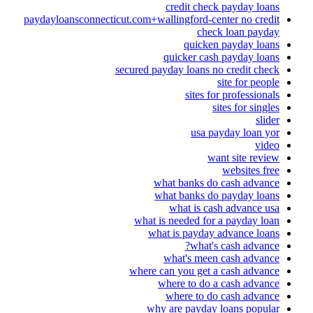
credit check payday loans
paydayloansconnecticut.com+wallingford-center no credit
check loan payday
quicken payday loans
quicker cash payday loans
secured payday loans no credit check
site for people
sites for professionals
sites for singles
slider
usa payday loan yor
video
want site review
websites free
what banks do cash advance
what banks do payday loans
what is cash advance usa
what is needed for a payday loan
what is payday advance loans
what's cash advance?
what's meen cash advance
where can you get a cash advance
where to do a cash advance
where to do cash advance
why are payday loans popular