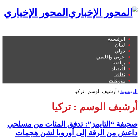
المحور الإخباري
الرئيسية
لبنان
دولي
عربي وإقليمي
رياضة
اقتصاد
ثقافة
منوعات
الرئيسية
/
أرشيف الوسم : تركيا
أرشيف الوسم :
تركيا
صحيفة “التايمز”: تدفق المئات من مسلحي
داعش من الرقة إلى أوروبا لشن هجمات