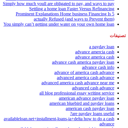
Simply how much youll are obligated to pay, and ways to pay
Settling a home loan Faster Versus Refinancing
5 Prominent Explanations Home business Financing Is
actually Refused (and ways to Prevent them)
You simply can’t getting under water on your own home loan
تصنيفات
a payday loan
advance amercia cash
advance america cash
advance cash america payday loan
advance cash info
advance of america cash advance
advanced america cash advance
advanced america cash advance near me
advanced cash advance
all blog professional essay writing service
american advance payday loan
american bluebird and payday loans
american cash payday loan
are payday loans useful?
availableloan.net+installment-loans-ia+delta how to do a cash
advance