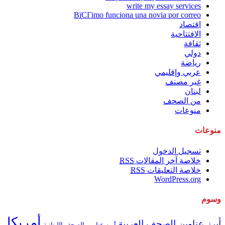
write my essay services
ВїCГіmo funciona una novia por correo
اقتصاد
الافتتاحية
ثقافة
دولي
رياضة
عربي وإقليمي
غير مصنف
لبنان
من الصحف
منوعات
منوعات
تسجيل الدخول
خلاصة آخر المقالات
RSS
خلاصة التعليقات
RSS
WordPress.org
وسوم
أمريكا
أبرز عناوين الصحف العربية
أبرز عناوين الصحف اللبنانية