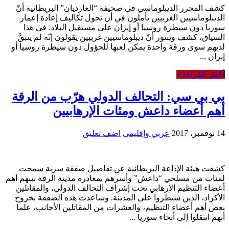
كشف المحرر الديبلوماسي في صحيفة “الغارديان” البريطانية أنّ
الديبلوماسيين الغربيين يأملون في أن تحول تكاليف إعادة إعمار
سوريا دون سيطرة روسيا أو إيران على مستقبل البلاد. في هذا
السياق، كشف وينتور أنّ ديبلوماسيين غربيين يقولون إنّه لم يتبقَّ
لديهم سوى ورقة واحدة يمكن لعبها للحؤول دون سيطرة روسيا أو
إيران ...
أكمل القراءة »
بي بي سي: التحالف الدولي هرّب من الرقة
أهم أعضاء داعش ومئات الإرهابيين
14 نوفمبر، 2017
عربي وإقليمي
اضف تعليق
كشفت هيئة الإذاعة البريطانية عن تفاصيل صفقة سرية سمحت
لمئات من مسلحي “داعش” وأسرهم بمغادرة مدينة الرقة بينهم أهم
أعضاء التنظيم الإرهابي تحت إشراف التحالف الدولي، والمقاتلين
الأكراد، الذين سيطروا على المدينة. وساعدت هذه الصفقة بخروج
بعض أهم أعضاء التنظيم، والعشرات من المقاتلين الأجانب، علما
أنهم انتقلوا إلى أنحاء سوريا ...