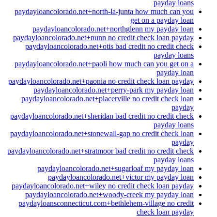
payday loans
paydayloancolorado.net+north-la-junta how much can you
get on a payday loan
paydayloancolorado.net+northglenn my payday loan
paydayloancolorado.net+nunn no credit check loan payday
paydayloancolorado.net+otis bad credit no credit check
payday loans
paydayloancolorado.net+paoli how much can you get on a
payday loan
paydayloancolorado.net+paonia no credit check loan payday
paydayloancolorado.net+perry-park my payday loan
paydayloancolorado.net+placerville no credit check loan
payday
paydayloancolorado.net+sheridan bad credit no credit check
payday loans
paydayloancolorado.net+stonewall-gap no credit check loan
payday
paydayloancolorado.net+stratmoor bad credit no credit check
payday loans
paydayloancolorado.net+sugarloaf my payday loan
paydayloancolorado.net+victor my payday loan
paydayloancolorado.net+wiley no credit check loan payday
paydayloancolorado.net+woody-creek my payday loan
paydayloansconnecticut.com+bethlehem-village no credit
check loan payday