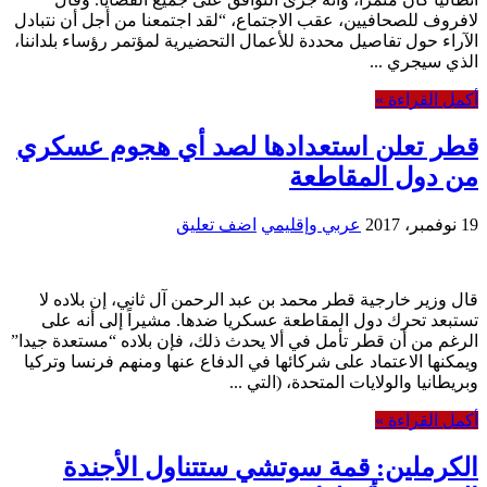
لافروف للصحافيين، عقب الاجتماع، “لقد اجتمعنا من أجل أن نتبادل
الآراء حول تفاصيل محددة للأعمال التحضيرية لمؤتمر رؤساء بلداننا،
الذي سيجري ...
أكمل القراءة »
قطر تعلن استعدادها لصد أي هجوم عسكري
من دول المقاطعة
19 نوفمبر، 2017
عربي وإقليمي
اضف تعليق
قال وزير خارجية قطر محمد بن عبد الرحمن آل ثاني، إن بلاده لا
تستبعد تحرك دول المقاطعة عسكريا ضدها. مشيراً إلى أنه على
الرغم من أن قطر تأمل في ألا يحدث ذلك، فإن بلاده “مستعدة جيدا”
ويمكنها الاعتماد على شركائها في الدفاع عنها ومنهم فرنسا وتركيا
وبريطانيا والولايات المتحدة، (التي ...
أكمل القراءة »
الكرملين: قمة سوتشي ستتناول الأجندة