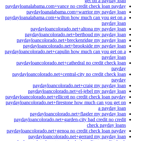
get on a payday loan
paydayloanalabama.com+vance no credit check loan payday
paydayloanalabama.com+warrior my payday loan
paydayloanalabama.com+wilton how much can you get on a
payday loan
paydayloancolorado.net+altona my payday loan
paydayloancolorado.net+berthoud my payday loan
paydayloancolorado.net+breckenridge my payday loan
paydayloancolorado.net+brookside my payday loan
paydayloancolorado.net+capulin how much can you get on a
payday loan
paydayloancolorado.net+cathedral no credit check loan
payday
paydayloancolorado.net+central-city no credit check loan
payday
paydayloancolorado.net+craig my payday loan
paydayloancolorado.net+el-jebel my payday loan
paydayloancolorado.net+ellicott no credit check loan payday
paydayloancolorado.net+firestone how much can you get on
a payday loan
paydayloancolorado.net+flagler my payday loan
paydayloancolorado.net+garden-city bad credit no credit
check payday loans
paydayloancolorado.net+genoa no credit check loan payday
paydayloancolorado.net+gerrard my payday loan