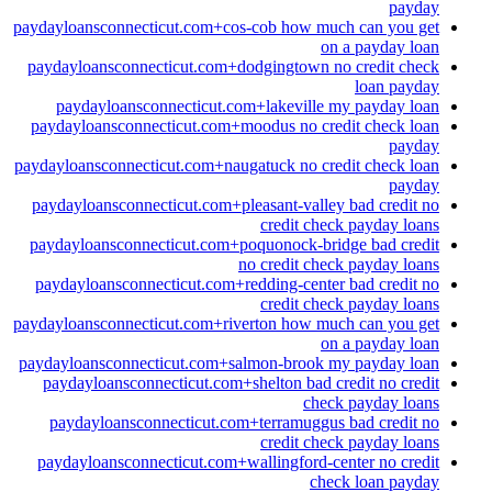
payday
paydayloansconnecticut.com+cos-cob how much can you get
on a payday loan
paydayloansconnecticut.com+dodgingtown no credit check
loan payday
paydayloansconnecticut.com+lakeville my payday loan
paydayloansconnecticut.com+moodus no credit check loan
payday
paydayloansconnecticut.com+naugatuck no credit check loan
payday
paydayloansconnecticut.com+pleasant-valley bad credit no
credit check payday loans
paydayloansconnecticut.com+poquonock-bridge bad credit
no credit check payday loans
paydayloansconnecticut.com+redding-center bad credit no
credit check payday loans
paydayloansconnecticut.com+riverton how much can you get
on a payday loan
paydayloansconnecticut.com+salmon-brook my payday loan
paydayloansconnecticut.com+shelton bad credit no credit
check payday loans
paydayloansconnecticut.com+terramuggus bad credit no
credit check payday loans
paydayloansconnecticut.com+wallingford-center no credit
check loan payday