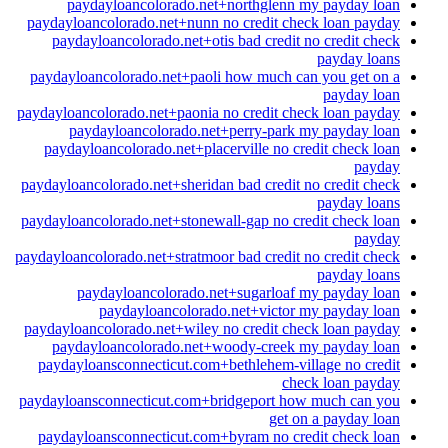
paydayloancolorado.net+northglenn my payday loan
paydayloancolorado.net+nunn no credit check loan payday
paydayloancolorado.net+otis bad credit no credit check
payday loans
paydayloancolorado.net+paoli how much can you get on a
payday loan
paydayloancolorado.net+paonia no credit check loan payday
paydayloancolorado.net+perry-park my payday loan
paydayloancolorado.net+placerville no credit check loan
payday
paydayloancolorado.net+sheridan bad credit no credit check
payday loans
paydayloancolorado.net+stonewall-gap no credit check loan
payday
paydayloancolorado.net+stratmoor bad credit no credit check
payday loans
paydayloancolorado.net+sugarloaf my payday loan
paydayloancolorado.net+victor my payday loan
paydayloancolorado.net+wiley no credit check loan payday
paydayloancolorado.net+woody-creek my payday loan
paydayloansconnecticut.com+bethlehem-village no credit
check loan payday
paydayloansconnecticut.com+bridgeport how much can you
get on a payday loan
paydayloansconnecticut.com+byram no credit check loan