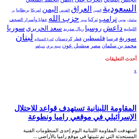
السعودية
العراق
اليمن
بريطانيا
امريكا
الصين
القدس
بن
حزب الله
ترامب
تركيا
خفايا وأسرار الصحف
بوتين
سلمان
تويتر
داعش
سوريا
روسيا
سعد الحريري
ريال مدريد
اللبنانية
لبنان
سورية
فلسطين
كردستان
فرنسا
قطر
كوريا الشمالية
ميشيل عون
محمد بن سلمان
مصر
نبيه بري
نتنياهو
أحدث التعليقات
x
المقاومة اللبنانية تستهدف قواعد للاحتلال
الإسرائيلي في موقعي راميا ونطوعة
استهدفت المقاومة اللبنانية اليوم إحدى المنظومات الفنية
المستحدثة التي تم تثبيتها في موقع راميا بالأراضي ...