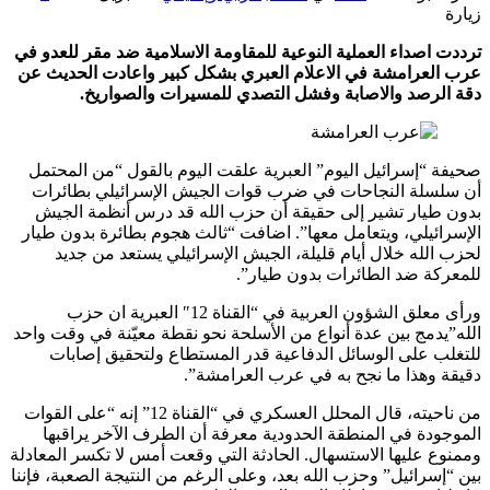
زيارة
ترددت اصداء العملية النوعية للمقاومة الاسلامية ضد مقر للعدو في
عرب العرامشة في الاعلام العبري بشكل كبير واعادت الحديث عن
دقة الرصد والاصابة وفشل التصدي للمسيرات والصواريخ.
صحيفة “إسرائيل اليوم” العبرية علقت اليوم بالقول “من المحتمل
أن سلسلة النجاحات في ضرب قوات الجيش الإسرائيلي بطائرات
بدون طيار تشير إلى حقيقة أن حزب الله قد درس أنظمة الجيش
الإسرائيلي، ويتعامل معها”. اضافت “ثالث هجوم بطائرة بدون طيار
لحزب الله خلال أيام قليلة، الجيش الإسرائيلي يستعد من جديد
للمعركة ضد الطائرات بدون طيار”.
ورأى معلق الشؤون العربية في “القناة 12″ العبرية ان حزب
الله”يدمج بين عدة أنواع من الأسلحة نحو نقطة معيّنة في وقت واحد
للتغلب على الوسائل الدفاعية قدر المستطاع ولتحقيق إصابات
دقيقة وهذا ما نجح به في عرب العرامشة”.
من ناحيته، قال المحلل العسكري في “القناة 12” إنه “على القوات
الموجودة في المنطقة الحدودية معرفة أن الطرف الآخر يراقبها
وممنوع عليها الاستسهال. الحادثة التي وقعت أمس لا تكسر المعادلة
بين “إسرائيل” وحزب الله بعد، وعلى الرغم من النتيجة الصعبة، فإننا