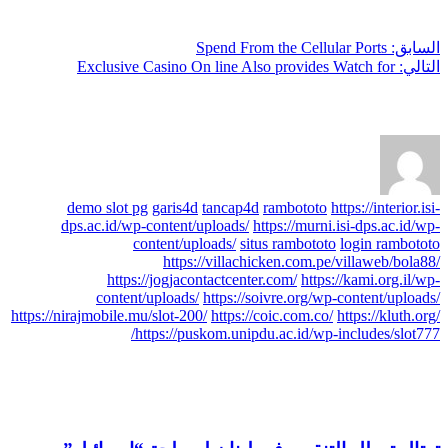
السابق:
Spend From the Cellular Ports
التالي:
Exclusive Casino On line Also provides Watch for
عن axis
demo slot pg
garis4d
tancap4d
rambototo
https://interior.isi-
dps.ac.id/wp-content/uploads/
https://murni.isi-dps.ac.id/wp-
content/uploads/
situs rambototo
login rambototo
https://villachicken.com.pe/villaweb/bola88/
https://jogjacontactcenter.com/
https://kami.org.il/wp-
content/uploads/
https://soivre.org/wp-content/uploads/
https://nirajmobile.mu/slot-200/
https://coic.com.co/
https://kluth.org/
https://puskom.unipdu.ac.id/wp-includes/slot777/
مقالات مشابهة