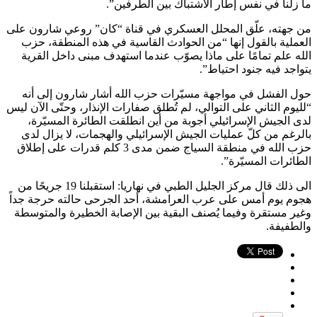
ما زلنا في نفس إطار الاشتباك بين الطرفين”.
من جهته، علّق المحلل العسكري في قناة “كان” روعي شارون على
العملية بالقول إنها “من الحوادث القاسية في هذه المنطقة، حزب
الله علم تمامًا على ماذا يصوّب عندما استهدف مبنى داخل القرية
يتواجد فيه جنود احتياط”.
حول الفشل في مواجهة مسيّرات حزب الله أشار شارون إلى أنه
“لليوم الثاني على التوالي، لم تُطلق صفارات الإنذار، وحتّى الآن ليس
لدى الجيش الإسرائيلي أجوبة من أين انطلقت الطائرة المسيّرة،
بالرغم من كلّ عمليات الجيش الإسرائيلي والهجمات، لا يزال لدى
حزب الله في منطقة السياج ضمن مدى 3 كلم قدرات على إطلاق
الطائرات المسيّرة”.
الى ذلك قال مركز الجليل الطبي في نهاريا: استقبلنا 19 جريحًا من
هجوم يوم أمس على عرب العرامشة، أحد الجرحى حالته حرجة جداً
وغير مستقرة وفيما يُصنف البقية بين الإصابة الخطيرة والمتوسطة
والطفيفة.