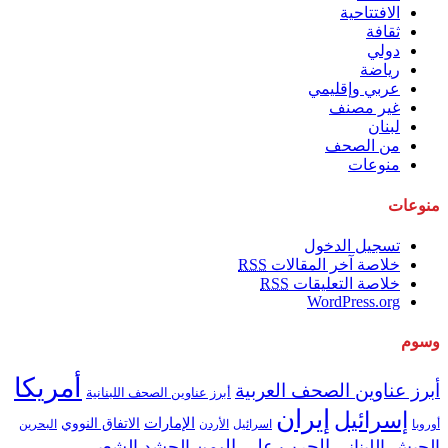
الافتتاحية
ثقافة
دولي
رياضة
عربي وإقليمي
غير مصنف
لبنان
من الصحف
منوعات
منوعات
تسجيل الدخول
خلاصة آخر المقالات
RSS
خلاصة التعليقات
RSS
WordPress.org
وسوم
أمريكا
أبرز عناوين الصحف العربية
أبرز عناوين الصحف اللبنانية
إيران
إسرائيل
الإمارات
الاتفاق النووي
اسرائيل
البحرين
أوروبا
الأردن
الحرب على اليمن
الجيش اللبناني
الحشد الشعبي