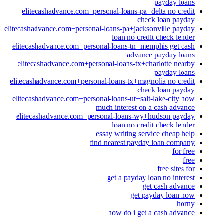
payday loans
elitecashadvance.com+personal-loans-pa+delta no credit
check loan payday
elitecashadvance.com+personal-loans-pa+jacksonville payday
loan no credit check lender
elitecashadvance.com+personal-loans-tn+memphis get cash
advance payday loans
elitecashadvance.com+personal-loans-tx+charlotte nearby
payday loans
elitecashadvance.com+personal-loans-tx+magnolia no credit
check loan payday
elitecashadvance.com+personal-loans-ut+salt-lake-city how
much interest on a cash advance
elitecashadvance.com+personal-loans-wy+hudson payday
loan no credit check lender
essay writing service cheap help
find nearest payday loan company
for free
free
free sites for
get a payday loan no interest
get cash advance
get payday loan now
horny
how do i get a cash advance