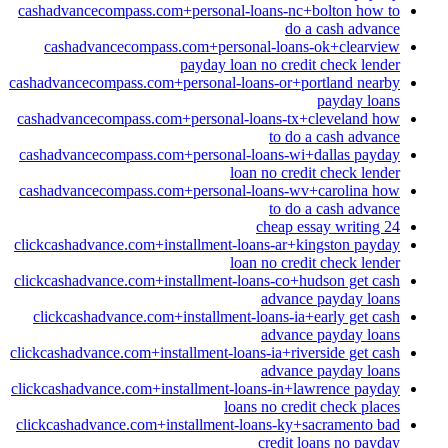
cashadvancecompass.com+personal-loans-nc+bolton how to
do a cash advance
cashadvancecompass.com+personal-loans-ok+clearview
payday loan no credit check lender
cashadvancecompass.com+personal-loans-or+portland nearby
payday loans
cashadvancecompass.com+personal-loans-tx+cleveland how
to do a cash advance
cashadvancecompass.com+personal-loans-wi+dallas payday
loan no credit check lender
cashadvancecompass.com+personal-loans-wv+carolina how
to do a cash advance
cheap essay writing 24
clickcashadvance.com+installment-loans-ar+kingston payday
loan no credit check lender
clickcashadvance.com+installment-loans-co+hudson get cash
advance payday loans
clickcashadvance.com+installment-loans-ia+early get cash
advance payday loans
clickcashadvance.com+installment-loans-ia+riverside get cash
advance payday loans
clickcashadvance.com+installment-loans-in+lawrence payday
loans no credit check places
clickcashadvance.com+installment-loans-ky+sacramento bad
credit loans no payday